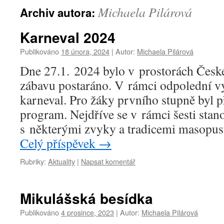
Michaela Pilárová
Archiv autora:
Karneval 2024
Publikováno
18 února, 2024
|
Autor:
Michaela Pilárová
Dne 27.1. 2024 bylo v prostorách České
zábavu postaráno. V rámci odpolední výu
karneval. Pro žáky prvního stupně byl 
program. Nejdříve se v rámci šesti stan
s některými zvyky a tradicemi masopust
Celý příspěvek
→
Rubriky:
Aktuality
|
Napsat komentář
Mikulášská besídka
Publikováno
4 prosince, 2023
|
Autor:
Michaela Pilárová