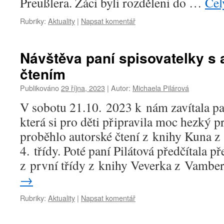
Preußlera. Žáci byli rozděleni do …
Cel
Rubriky:
Aktuality
|
Napsat komentář
Návštěva paní spisovatelky s
čtením
Publikováno
29 října, 2023
|
Autor:
Michaela Pilárová
V sobotu 21.10. 2023 k nám zavítala pa
která si pro děti připravila moc hezký 
proběhlo autorské čtení z knihy Kuna z 
4. třídy. Poté paní Pilátová předčítala
z první třídy z knihy Veverka z Vamb
→
Rubriky:
Aktuality
|
Napsat komentář