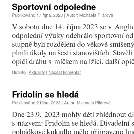
Sportovní odpoledne
Publikováno
17 října, 2023
|
Autor:
Michaela Pilárová
V sobotu dne 14. října 2023 se v Angli
odpolední výuky odehrálo sportovní od
stupně byli rozděleni do věkově smíšený
plnili úkoly na šesti stanovištích. Stavě
opičí dráhu s míčkem na lžíci, další op
Rubriky:
Aktuality
|
Napsat komentář
Fridolín se hledá
Publikováno
2 října, 2023
|
Autor:
Michaela Pilárová
Dne 23.9. 2023 mohly děti zhlédnout di
s názvem: Fridolín se hledá. Divadelní
pohádkové kukadlo mělo připraveno hn