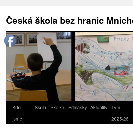
Přejít
k
Česká škola bez hranic Mnich
obsahu
webu
Kdo
Škola
Školka
Přihlášky
Aktuality
Tým
jsme
2025/26