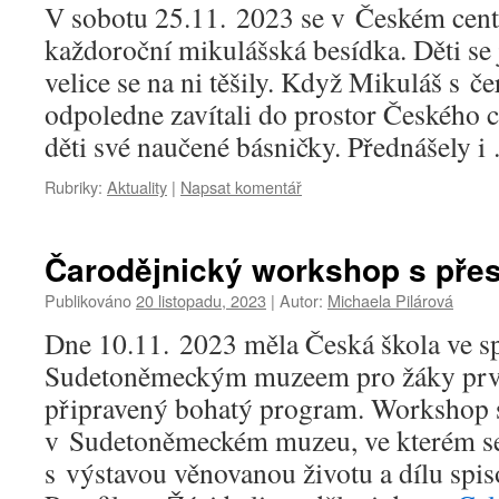
V sobotu 25.11. 2023 se v Českém cent
každoroční mikulášská besídka. Děti se 
velice se na ni těšily. Když Mikuláš s č
odpoledne zavítali do prostor Českého c
děti své naučené básničky. Přednášely 
Rubriky:
Aktuality
|
Napsat komentář
Čarodějnický workshop s pře
Publikováno
20 listopadu, 2023
|
Autor:
Michaela Pilárová
Dne 10.11. 2023 měla Česká škola ve sp
Sudetoněmeckým muzeem pro žáky prv
připravený bohatý program. Workshop s
v Sudetoněmeckém muzeu, ve kterém se
s výstavou věnovanou životu a dílu spis